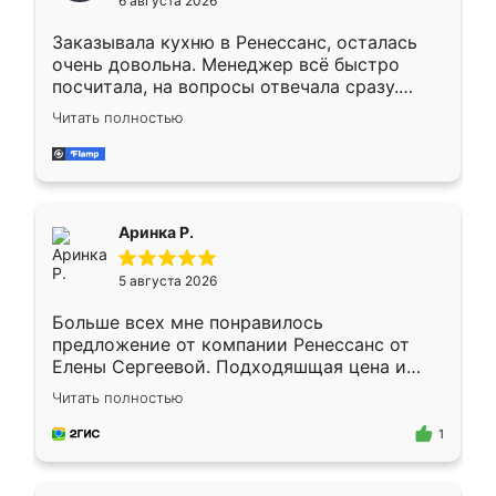
6 августа 2026
мебели буду заказывать только здесь.
Заказывала кухню в Ренессанс, осталась
очень довольна. Менеджер всё быстро
посчитала, на вопросы отвечала сразу.
Замерщик приехал в субботу, подошёл к
Читать полностью
делу со всей ответственностью. Собрали
за день, ребята работали аккуратно, даже
пыли почти не было. Качество отличное,
ящики ходят плавно, ничего не скрипит.
Всё подошло как влитое.
Аринка Р.
5 августа 2026
Больше всех мне понравилось
предложение от компании Ренессанс от
Елены Сергеевой. Подходяшщая цена и
короткие сроки изготовления. Приехавший
Читать полностью
для замера сотрудник Владислав
предложил по моему эскизу самый
1
подходящий вариант шкафа. Немного его
видоизменил, получилось даже лучше, чем