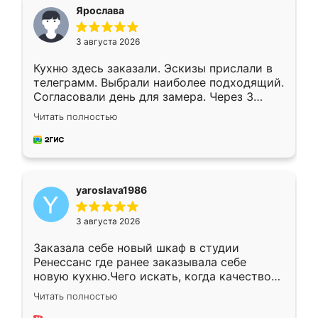
я хотела.
Ярослава
3 августа 2026
Кухню здесь заказали. Эскизы прислали в
телеграмм. Выбрали наиболее подходящий.
Согласовали день для замера. Через 3
недели кухня была уже готова. Остались
Читать полностью
довольны работой. Спасибо Ренессанс
мебель за качественную работу!
yaroslava1986
3 августа 2026
Заказала себе новый шкаф в студии
Ренессанс где ранее заказывала себе
новую кухню.Чего искать, когда качеством
вполне довольна. Служит кухня уже почти
Читать полностью
два года, нареканий нет.