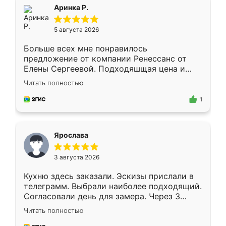
Всё подошло как влитое.
Аринка Р.
5 августа 2026
Больше всех мне понравилось
предложение от компании Ренессанс от
Елены Сергеевой. Подходяшщая цена и
короткие сроки изготовления. Приехавший
Читать полностью
для замера сотрудник Владислав
предложил по моему эскизу самый
1
подходящий вариант шкафа. Немного его
видоизменил, получилось даже лучше, чем
я хотела.
Ярослава
3 августа 2026
Кухню здесь заказали. Эскизы прислали в
телеграмм. Выбрали наиболее подходящий.
Согласовали день для замера. Через 3
недели кухня была уже готова. Остались
Читать полностью
довольны работой. Спасибо Ренессанс