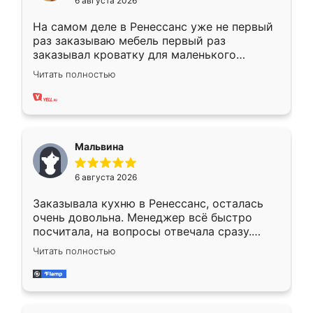
6 августа 2026
На самом деле в Ренессанс уже не первый
раз заказываю мебель первый раз
заказывал кроватку для маленького
ребёнка при его рождении ,во второй раз
Читать полностью
заказал шкаф-купе. По качеству очень
хорошее сборка достаточно быстрая,
также адекватные цены. До этого
сравнивал с разными конкурентами в этом
сегменте ,выбор у конкурентов куда
Мальвина
меньше, здесь же он более разнообразный.
Мне нравится ,если что-то потребуется из
6 августа 2026
мебели буду заказывать только здесь.
Заказывала кухню в Ренессанс, осталась
очень довольна. Менеджер всё быстро
посчитала, на вопросы отвечала сразу.
Замерщик приехал в субботу, подошёл к
Читать полностью
делу со всей ответственностью. Собрали
за день, ребята работали аккуратно, даже
пыли почти не было. Качество отличное,
ящики ходят плавно, ничего не скрипит.