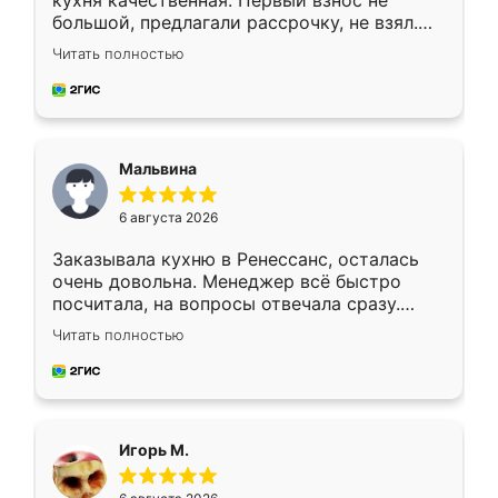
кухня качественная. Первый взнос не
большой, предлагали рассрочку, не взял.
Ждал меньше месяца, сборщик с прямыми
Читать полностью
руками. По цене вышло адекватно.
Рекомендую!
Мальвина
6 августа 2026
Заказывала кухню в Ренессанс, осталась
очень довольна. Менеджер всё быстро
посчитала, на вопросы отвечала сразу.
Замерщик приехал в субботу, подошёл к
Читать полностью
делу со всей ответственностью. Собрали
за день, ребята работали аккуратно, даже
пыли почти не было. Качество отличное,
ящики ходят плавно, ничего не скрипит.
Всё подошло как влитое.
Игорь М.