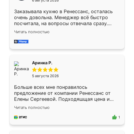
6 августа 2026
мебели буду заказывать только здесь.
Заказывала кухню в Ренессанс, осталась
очень довольна. Менеджер всё быстро
посчитала, на вопросы отвечала сразу.
Замерщик приехал в субботу, подошёл к
Читать полностью
делу со всей ответственностью. Собрали
за день, ребята работали аккуратно, даже
пыли почти не было. Качество отличное,
ящики ходят плавно, ничего не скрипит.
Всё подошло как влитое.
Аринка Р.
5 августа 2026
Больше всех мне понравилось
предложение от компании Ренессанс от
Елены Сергеевой. Подходяшщая цена и
короткие сроки изготовления. Приехавший
Читать полностью
для замера сотрудник Владислав
предложил по моему эскизу самый
1
подходящий вариант шкафа. Немного его
видоизменил, получилось даже лучше, чем