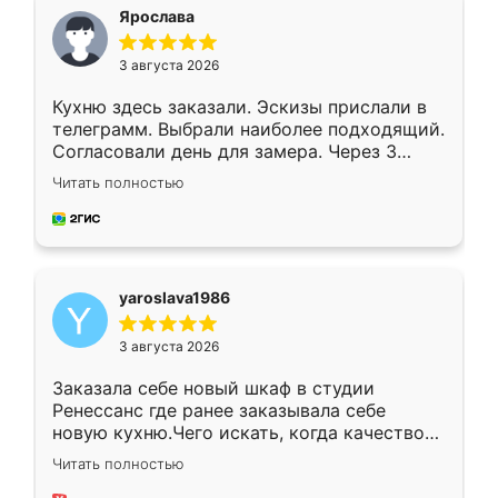
я хотела.
Ярослава
3 августа 2026
Кухню здесь заказали. Эскизы прислали в
телеграмм. Выбрали наиболее подходящий.
Согласовали день для замера. Через 3
недели кухня была уже готова. Остались
Читать полностью
довольны работой. Спасибо Ренессанс
мебель за качественную работу!
yaroslava1986
3 августа 2026
Заказала себе новый шкаф в студии
Ренессанс где ранее заказывала себе
новую кухню.Чего искать, когда качеством
вполне довольна. Служит кухня уже почти
Читать полностью
два года, нареканий нет.