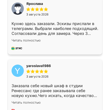
я хотела.
Ярослава
3 августа 2026
Кухню здесь заказали. Эскизы прислали в
телеграмм. Выбрали наиболее подходящий.
Согласовали день для замера. Через 3
недели кухня была уже готова. Остались
Читать полностью
довольны работой. Спасибо Ренессанс
мебель за качественную работу!
yaroslava1986
3 августа 2026
Заказала себе новый шкаф в студии
Ренессанс где ранее заказывала себе
новую кухню.Чего искать, когда качеством
вполне довольна. Служит кухня уже почти
Читать полностью
два года, нареканий нет.