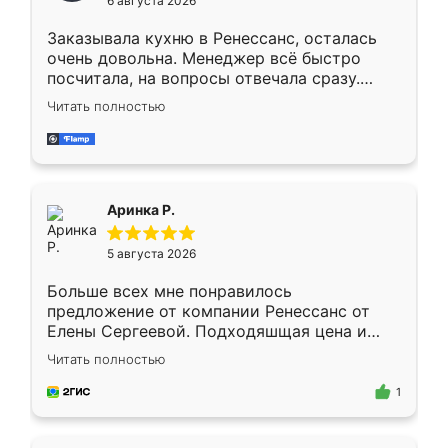
6 августа 2026
мебели буду заказывать только здесь.
Заказывала кухню в Ренессанс, осталась
очень довольна. Менеджер всё быстро
посчитала, на вопросы отвечала сразу.
Замерщик приехал в субботу, подошёл к
Читать полностью
делу со всей ответственностью. Собрали
за день, ребята работали аккуратно, даже
пыли почти не было. Качество отличное,
ящики ходят плавно, ничего не скрипит.
Всё подошло как влитое.
Аринка Р.
5 августа 2026
Больше всех мне понравилось
предложение от компании Ренессанс от
Елены Сергеевой. Подходяшщая цена и
короткие сроки изготовления. Приехавший
Читать полностью
для замера сотрудник Владислав
предложил по моему эскизу самый
1
подходящий вариант шкафа. Немного его
видоизменил, получилось даже лучше, чем