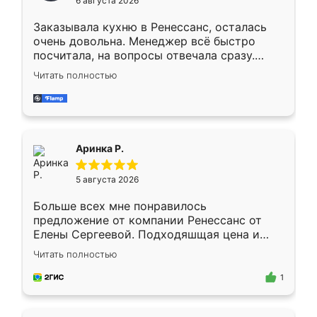
6 августа 2026
мебели буду заказывать только здесь.
Заказывала кухню в Ренессанс, осталась
очень довольна. Менеджер всё быстро
посчитала, на вопросы отвечала сразу.
Замерщик приехал в субботу, подошёл к
Читать полностью
делу со всей ответственностью. Собрали
за день, ребята работали аккуратно, даже
пыли почти не было. Качество отличное,
ящики ходят плавно, ничего не скрипит.
Всё подошло как влитое.
Аринка Р.
5 августа 2026
Больше всех мне понравилось
предложение от компании Ренессанс от
Елены Сергеевой. Подходяшщая цена и
короткие сроки изготовления. Приехавший
Читать полностью
для замера сотрудник Владислав
предложил по моему эскизу самый
1
подходящий вариант шкафа. Немного его
видоизменил, получилось даже лучше, чем