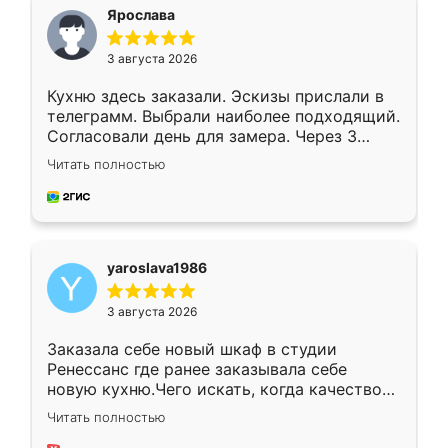
я хотела.
Ярослава
3 августа 2026
Кухню здесь заказали. Эскизы прислали в
телеграмм. Выбрали наиболее подходящий.
Согласовали день для замера. Через 3
недели кухня была уже готова. Остались
Читать полностью
довольны работой. Спасибо Ренессанс
мебель за качественную работу!
yaroslava1986
3 августа 2026
Заказала себе новый шкаф в студии
Ренессанс где ранее заказывала себе
новую кухню.Чего искать, когда качеством
вполне довольна. Служит кухня уже почти
Читать полностью
два года, нареканий нет.