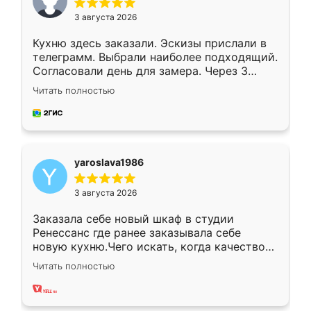
3 августа 2026
Кухню здесь заказали. Эскизы прислали в
телеграмм. Выбрали наиболее подходящий.
Согласовали день для замера. Через 3
недели кухня была уже готова. Остались
Читать полностью
довольны работой. Спасибо Ренессанс
мебель за качественную работу!
yaroslava1986
3 августа 2026
Заказала себе новый шкаф в студии
Ренессанс где ранее заказывала себе
новую кухню.Чего искать, когда качеством
вполне довольна. Служит кухня уже почти
Читать полностью
два года, нареканий нет.