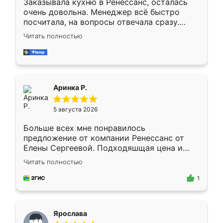
Заказывала кухню в Ренессанс, осталась
очень довольна. Менеджер всё быстро
посчитала, на вопросы отвечала сразу.
Замерщик приехал в субботу, подошёл к
Читать полностью
делу со всей ответственностью. Собрали
за день, ребята работали аккуратно, даже
пыли почти не было. Качество отличное,
ящики ходят плавно, ничего не скрипит.
Всё подошло как влитое.
Аринка Р.
5 августа 2026
Больше всех мне понравилось
предложение от компании Ренессанс от
Елены Сергеевой. Подходяшщая цена и
короткие сроки изготовления. Приехавший
Читать полностью
для замера сотрудник Владислав
предложил по моему эскизу самый
1
подходящий вариант шкафа. Немного его
видоизменил, получилось даже лучше, чем
я хотела.
Ярослава