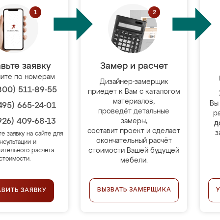
вьте заявку
Замер и расчет
ите по номерам
Дизайнер-замерщик
800) 511-89-55
приедет к Вам с каталогом
материалов,
Вы
495) 665-24-01
проведёт детальные
р
926) 409-68-13
замеры,
д
составит проект и сделает
з
те заявку на сайте для
окончательный расчёт
нсультации и
стоимости Вашей будущей
ительного расчёта
стоимости.
мебели.
ВЫЗВАТЬ ЗАМЕРЩИКА
АВИТЬ ЗАЯВКУ