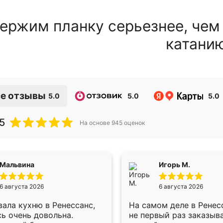
ержим планку серьезнее, чем
катани
е отзывы
5.0
5.0
5.0
5
На основе
945
оценок
Мальвина
Игорь М.
6 августа 2026
6 августа 2026
ала кухню в Ренессанс,
На самом деле в Ренес
ь очень довольна.
не первый раз заказыв