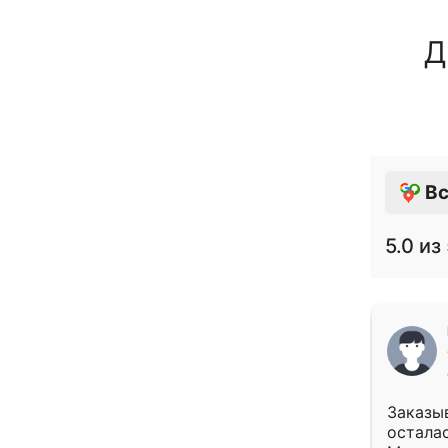
Д
Вс
5.0
из 
Заказыв
осталас