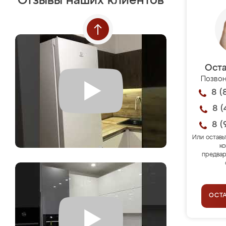
Отзывы наших клиентов
Оста
Позвон
8 (
8 (
8 (
Или оставь
ко
предвар
ОСТ