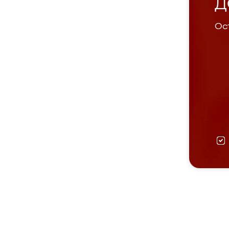
Д
Ост