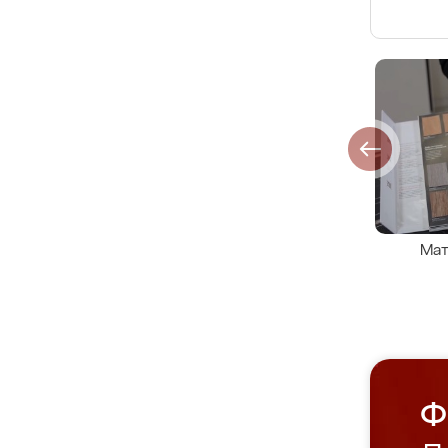
Мат
Ф