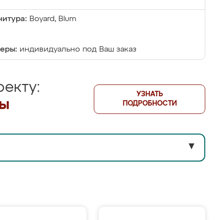
итура:
Boyard, Blum
еры:
индивидуально под Ваш заказ
екту:
УЗНАТЬ
лы
ПОДРОБНОСТИ
▼