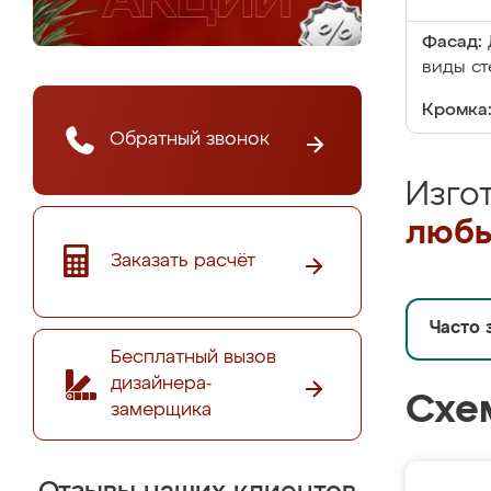
Фасад:
виды ст
Кромка
Обратный звонок
Изго
любы
Заказать расчёт
Часто 
Бесплатный вызов
дизайнера-
Схе
замерщика