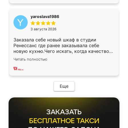
yaroslava1986
3 августа 2026
Заказала себе новый шкаф в студии
Ренессанс где ранее заказывала себе
новую кухню.Чего искать, когда качеством
вполне довольна. Служит кухня уже почти
Читать полностью
два года, нареканий нет.
Еще
ЗАКАЗАТЬ
БЕСПЛАТНОЕ ТАКСИ