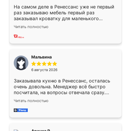
На самом деле в Ренессанс уже не первый
раз заказываю мебель первый раз
заказывал кроватку для маленького
ребёнка при его рождении ,во второй раз
Читать полностью
заказал шкаф-купе. По качеству очень
хорошее сборка достаточно быстрая,
также адекватные цены. До этого
сравнивал с разными конкурентами в этом
сегменте ,выбор у конкурентов куда
Мальвина
меньше, здесь же он более разнообразный.
Мне нравится ,если что-то потребуется из
6 августа 2026
мебели буду заказывать только здесь.
Заказывала кухню в Ренессанс, осталась
очень довольна. Менеджер всё быстро
посчитала, на вопросы отвечала сразу.
Замерщик приехал в субботу, подошёл к
Читать полностью
делу со всей ответственностью. Собрали
за день, ребята работали аккуратно, даже
пыли почти не было. Качество отличное,
ящики ходят плавно, ничего не скрипит.
Всё подошло как влитое.
Аринка Р.