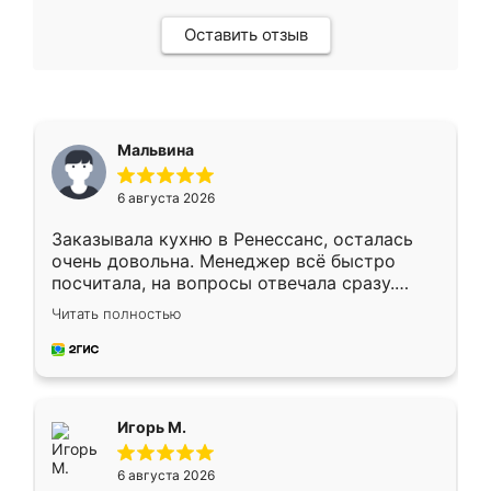
Оставить отзыв
Мальвина
6 августа 2026
Заказывала кухню в Ренессанс, осталась
очень довольна. Менеджер всё быстро
посчитала, на вопросы отвечала сразу.
Замерщик приехал в субботу, подошёл к
Читать полностью
делу со всей ответственностью. Собрали
за день, ребята работали аккуратно, даже
пыли почти не было. Качество отличное,
ящики ходят плавно, ничего не скрипит.
Всё подошло как влитое.
Игорь М.
6 августа 2026