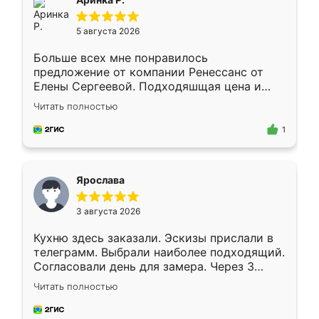
5 августа 2026
Больше всех мне понравилось
предложение от компании Ренессанс от
Елены Сергеевой. Подходяшщая цена и
короткие сроки изготовления. Приехавший
Читать полностью
для замера сотрудник Владислав
предложил по моему эскизу самый
1
подходящий вариант шкафа. Немного его
видоизменил, получилось даже лучше, чем
я хотела.
Ярослава
3 августа 2026
Кухню здесь заказали. Эскизы прислали в
телеграмм. Выбрали наиболее подходящий.
Согласовали день для замера. Через 3
недели кухня была уже готова. Остались
Читать полностью
довольны работой. Спасибо Ренессанс
мебель за качественную работу!