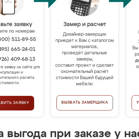
вьте заявку
Замер и расчет
ите по номерам
Дизайнер-замерщик
800) 511-89-55
приедет к Вам с каталогом
материалов,
Вы
495) 665-24-01
проведёт детальные
р
926) 409-68-13
замеры,
д
составит проект и сделает
з
те заявку на сайте для
окончательный расчёт
нсультации и
стоимости Вашей будущей
ительного расчёта
стоимости.
мебели.
ВЫЗВАТЬ ЗАМЕРЩИКА
АВИТЬ ЗАЯВКУ
 выгода при заказе у на