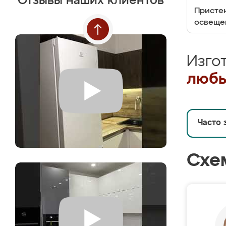
Отзывы наших клиентов
Пристен
освеще
Изго
любы
Часто 
Схе