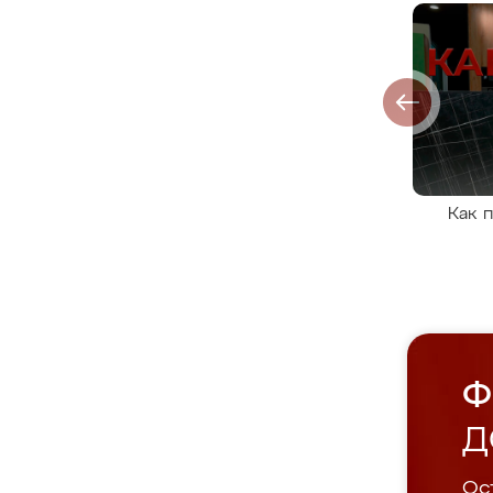
Как 
Ф
Д
Ост