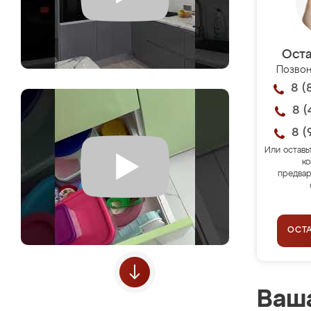
Оста
Позвон
8 (
8 (
8 (
Или оставь
ко
предвар
ОСТ
Ваша