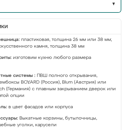
▼
ики
лешница:
пластиковая, толщина 26 мм или 38 мм;
скусственного камня, толщина 38 мм
риты:
изготовим кухню любого размера
тные системы :
ПВШ полного открывания,
ембоксы BOYARD (Россия), Blum (Австрия) или
ich (Германия) с плавным закрыванием дверок или
этой опции
ль:
в цвет фасадов или корпуса
ссуары:
Выкатные корзины, бутылочницы,
ебные уголки, карусели