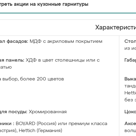
реть акции на кухонные гарнитуры
Характерист
ал фасадов:
МДФ с акриловым покрытием
Сто
из и
я панель:
ХДФ в цвет столешницы или с
Габа
чатью
а выбор, более 200 цветов
Выка
танд
Hett
без 
ля посуды:
Хромированная
Цоко
ники :
BOYARD (Россия) или премиум класса
Аксе
встрия), Hettich (Германия)
волш