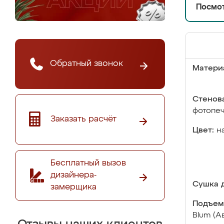
Посмот
Обратный звонок
Матери
Стенова
фотопе
Заказать расчёт
Цвет:
н
Бесплатный вызов
дизайнера-
Сушка д
замерщика
Подъем
Blum (А