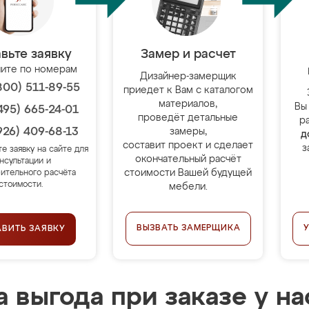
вьте заявку
Замер и расчет
ите по номерам
Дизайнер-замерщик
800) 511-89-55
приедет к Вам с каталогом
материалов,
Вы
495) 665-24-01
проведёт детальные
р
926) 409-68-13
замеры,
д
составит проект и сделает
з
те заявку на сайте для
окончательный расчёт
нсультации и
стоимости Вашей будущей
ительного расчёта
стоимости.
мебели.
ВЫЗВАТЬ ЗАМЕРЩИКА
АВИТЬ ЗАЯВКУ
 выгода при заказе у на