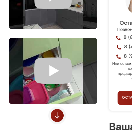
Оста
Позвон
8 (
8 (
8 (
Или оставь
ко
предвар
ОСТ
Ваша