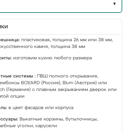
▼
ики
лешница:
пластиковая, толщина 26 мм или 38 мм;
скусственного камня, толщина 38 мм
риты:
изготовим кухню любого размера
тные системы :
ПВШ полного открывания,
ембоксы BOYARD (Россия), Blum (Австрия) или
ich (Германия) с плавным закрыванием дверок или
этой опции
ль:
в цвет фасадов или корпуса
ссуары:
Выкатные корзины, бутылочницы,
ебные уголки, карусели