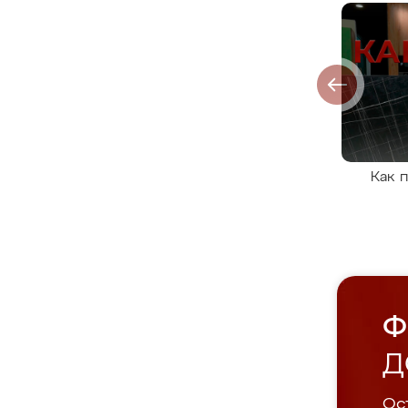
Как 
Ф
Д
Ост