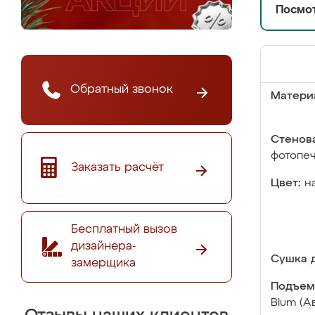
Посмот
Обратный звонок
Матери
Стенова
фотопе
Заказать расчёт
Цвет:
н
Бесплатный вызов
дизайнера-
Сушка д
замерщика
Подъем
Blum (А