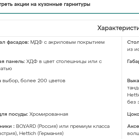
реть акции на кухонные гарнитуры
Характерист
ал фасадов:
МДФ с акриловым покрытием
Сто
из и
я панель:
ХДФ в цвет столешницы или с
Габа
чатью
а выбор, более 200 цветов
Выка
танд
Hett
без 
ля посуды:
Хромированная
Цоко
ники :
BOYARD (Россия) или премиум класса
Аксе
встрия), Hettich (Германия)
волш