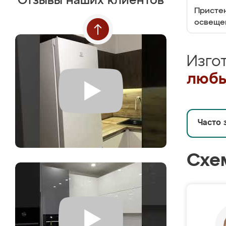
Отзывы наших клиентов
Пристен
освеще
Изго
любы
Часто 
Схе