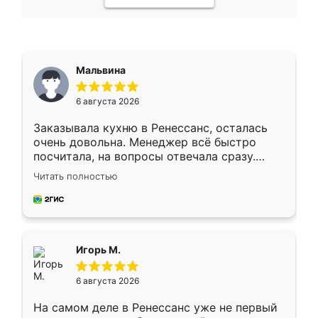
Мальвина
6 августа 2026
Заказывала кухню в Ренессанс, осталась
очень довольна. Менеджер всё быстро
посчитала, на вопросы отвечала сразу.
Замерщик приехал в субботу, подошёл к
Читать полностью
делу со всей ответственностью. Собрали
за день, ребята работали аккуратно, даже
пыли почти не было. Качество отличное,
ящики ходят плавно, ничего не скрипит.
Всё подошло как влитое.
Игорь М.
6 августа 2026
На самом деле в Ренессанс уже не первый