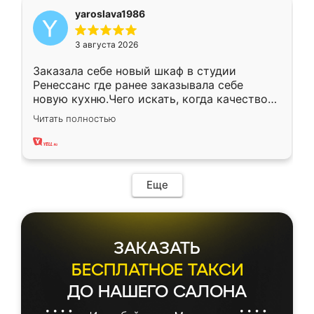
yaroslava1986
3 августа 2026
Заказала себе новый шкаф в студии
Ренессанс где ранее заказывала себе
новую кухню.Чего искать, когда качеством
вполне довольна. Служит кухня уже почти
Читать полностью
два года, нареканий нет.
Еще
ЗАКАЗАТЬ
БЕСПЛАТНОЕ ТАКСИ
ДО НАШЕГО САЛОНА