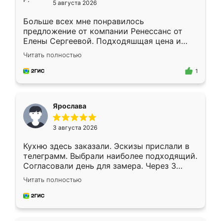
5 августа 2026
Больше всех мне понравилось
предложение от компании Ренессанс от
Елены Сергеевой. Подходяшщая цена и
короткие сроки изготовления. Приехавший
Читать полностью
для замера сотрудник Владислав
предложил по моему эскизу самый
1
подходящий вариант шкафа. Немного его
видоизменил, получилось даже лучше, чем
я хотела.
Ярослава
3 августа 2026
Кухню здесь заказали. Эскизы прислали в
телеграмм. Выбрали наиболее подходящий.
Согласовали день для замера. Через 3
недели кухня была уже готова. Остались
Читать полностью
довольны работой. Спасибо Ренессанс
мебель за качественную работу!