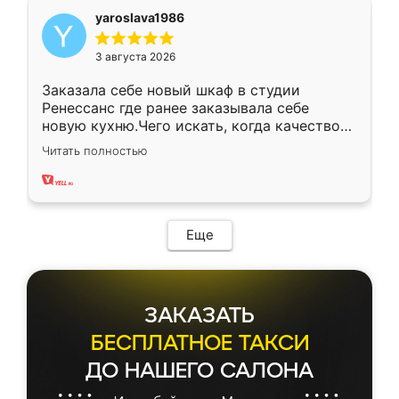
yaroslava1986
3 августа 2026
Заказала себе новый шкаф в студии
Ренессанс где ранее заказывала себе
новую кухню.Чего искать, когда качеством
вполне довольна. Служит кухня уже почти
Читать полностью
два года, нареканий нет.
Еще
ЗАКАЗАТЬ
БЕСПЛАТНОЕ ТАКСИ
ДО НАШЕГО САЛОНА