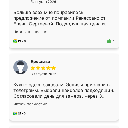
5 августа 2026
Больше всех мне понравилось
предложение от компании Ренессанс от
Елены Сергеевой. Подходяшщая цена и
короткие сроки изготовления. Приехавший
Читать полностью
для замера сотрудник Владислав
предложил по моему эскизу самый
1
подходящий вариант шкафа. Немного его
видоизменил, получилось даже лучше, чем
я хотела.
Ярослава
3 августа 2026
Кухню здесь заказали. Эскизы прислали в
телеграмм. Выбрали наиболее подходящий.
Согласовали день для замера. Через 3
недели кухня была уже готова. Остались
Читать полностью
довольны работой. Спасибо Ренессанс
мебель за качественную работу!