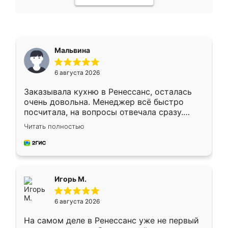
Мальвина
6 августа 2026
Заказывала кухню в Ренессанс, осталась
очень довольна. Менеджер всё быстро
посчитала, на вопросы отвечала сразу.
Замерщик приехал в субботу, подошёл к
Читать полностью
делу со всей ответственностью. Собрали
за день, ребята работали аккуратно, даже
пыли почти не было. Качество отличное,
ящики ходят плавно, ничего не скрипит.
Всё подошло как влитое.
Игорь М.
6 августа 2026
На самом деле в Ренессанс уже не первый