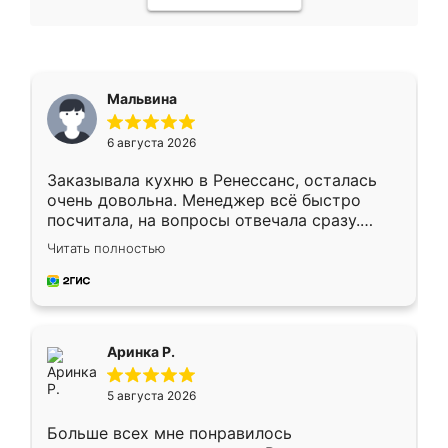
Мальвина
6 августа 2026
Заказывала кухню в Ренессанс, осталась
очень довольна. Менеджер всё быстро
посчитала, на вопросы отвечала сразу.
Замерщик приехал в субботу, подошёл к
Читать полностью
делу со всей ответственностью. Собрали
за день, ребята работали аккуратно, даже
пыли почти не было. Качество отличное,
ящики ходят плавно, ничего не скрипит.
Всё подошло как влитое.
Аринка Р.
5 августа 2026
Больше всех мне понравилось