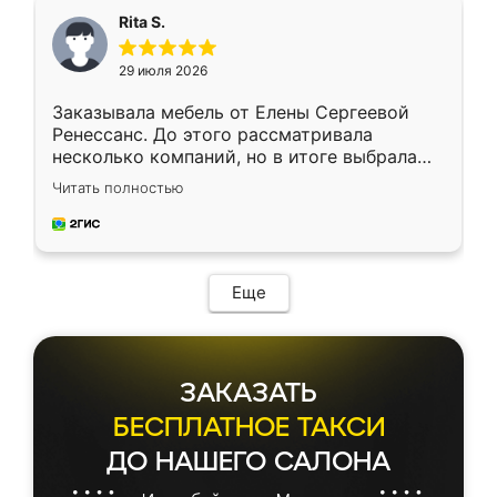
Rita S.
29 июля 2026
Заказывала мебель от Елены Сергеевой
Ренессанс. До этого рассматривала
несколько компаний, но в итоге выбрала
эту. Сначала обговорили условия, потом
Читать полностью
приехал замерщик, всё спокойно объяснил
и снял размеры. Изготовили в срок, с
доставкой тоже никаких проблем не
возникло. Сборку выполнили аккуратно,
мебель сразу встала на свое место без
Еще
каких-либо доработок. Качеством осталась
довольна, все выглядит так, как и ожидала.
ЗАКАЗАТЬ
БЕСПЛАТНОЕ ТАКСИ
ДО НАШЕГО САЛОНА