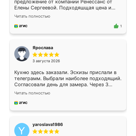
предложение от компании Ренессанс от
Елены Сергеевой. Подходяшщая цена и
короткие сроки изготовления. Приехавший
Читать полностью
для замера сотрудник Владислав
предложил по моему эскизу самый
1
подходящий вариант шкафа. Немного его
видоизменил, получилось даже лучше, чем
я хотела.
Ярослава
3 августа 2026
Кухню здесь заказали. Эскизы прислали в
телеграмм. Выбрали наиболее подходящий.
Согласовали день для замера. Через 3
недели кухня была уже готова. Остались
Читать полностью
довольны работой. Спасибо Ренессанс
мебель за качественную работу!
yaroslava1986