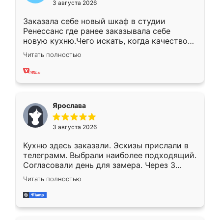
3 августа 2026
Заказала себе новый шкаф в студии
Ренессанс где ранее заказывала себе
новую кухню.Чего искать, когда качеством
вполне довольна. Служит кухня уже почти
Читать полностью
два года, нареканий нет.
Ярослава
3 августа 2026
Кухню здесь заказали. Эскизы прислали в
телеграмм. Выбрали наиболее подходящий.
Согласовали день для замера. Через 3
недели кухня была уже готова. Остались
Читать полностью
довольны работой. Спасибо Ренессанс
мебель за качественную работу!