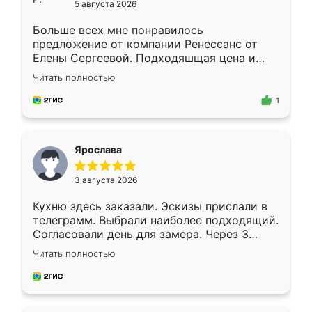
5 августа 2026
Больше всех мне понравилось
предложение от компании Ренессанс от
Елены Сергеевой. Подходяшщая цена и
короткие сроки изготовления. Приехавший
Читать полностью
для замера сотрудник Владислав
предложил по моему эскизу самый
1
подходящий вариант шкафа. Немного его
видоизменил, получилось даже лучше, чем
я хотела.
Ярослава
3 августа 2026
Кухню здесь заказали. Эскизы прислали в
телеграмм. Выбрали наиболее подходящий.
Согласовали день для замера. Через 3
недели кухня была уже готова. Остались
Читать полностью
довольны работой. Спасибо Ренессанс
мебель за качественную работу!