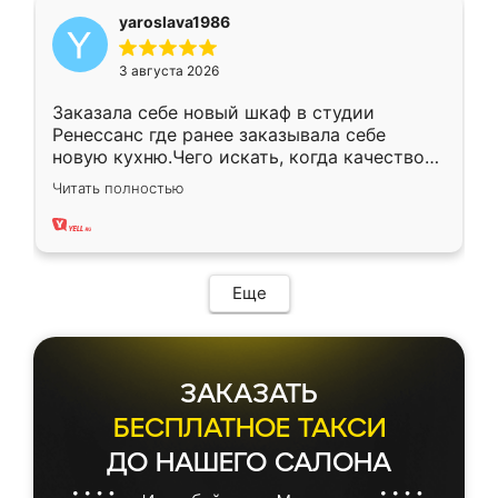
yaroslava1986
3 августа 2026
Заказала себе новый шкаф в студии
Ренессанс где ранее заказывала себе
новую кухню.Чего искать, когда качеством
вполне довольна. Служит кухня уже почти
Читать полностью
два года, нареканий нет.
Еще
ЗАКАЗАТЬ
БЕСПЛАТНОЕ ТАКСИ
ДО НАШЕГО САЛОНА