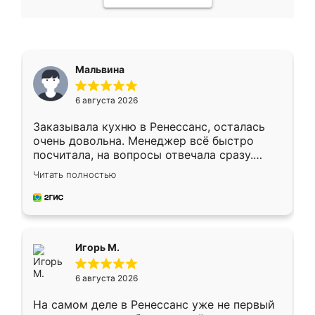
Мальвина
6 августа 2026
Заказывала кухню в Ренессанс, осталась
очень довольна. Менеджер всё быстро
посчитала, на вопросы отвечала сразу.
Замерщик приехал в субботу, подошёл к
Читать полностью
делу со всей ответственностью. Собрали
за день, ребята работали аккуратно, даже
пыли почти не было. Качество отличное,
ящики ходят плавно, ничего не скрипит.
Всё подошло как влитое.
Игорь М.
6 августа 2026
На самом деле в Ренессанс уже не первый