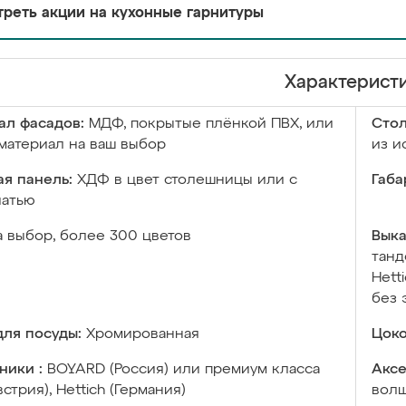
реть акции на кухонные гарнитуры
Характерист
ал фасадов:
МДФ, покрытые плёнкой ПВХ, или
Сто
материал на ваш выбор
из и
я панель:
ХДФ в цвет столешницы или с
Габа
чатью
а выбор, более 300 цветов
Выка
танд
Hett
без 
ля посуды:
Хромированная
Цоко
ники :
BOYARD (Россия) или премиум класса
Аксе
встрия), Hettich (Германия)
волш