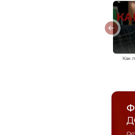
Как 
Ф
Д
Ост