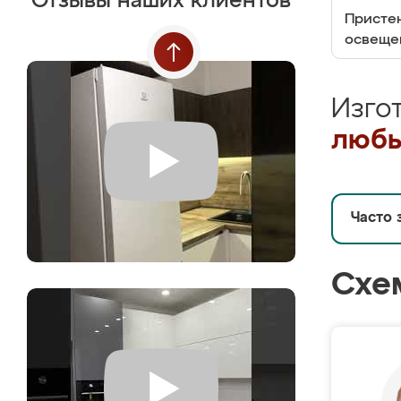
Отзывы наших клиентов
Пристен
освеще
Изго
любы
Часто 
Схе