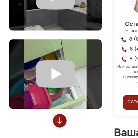
Оста
Позвон
8 (
8 (
8 (
Или оставь
ко
предвар
ОСТ
Ваша