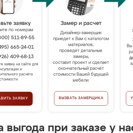
вьте заявку
Замер и расчет
ите по номерам
Дизайнер-замерщик
800) 511-89-55
приедет к Вам с каталогом
материалов,
Вы
495) 665-24-01
проведёт детальные
р
926) 409-68-13
замеры,
д
составит проект и сделает
з
те заявку на сайте для
окончательный расчёт
нсультации и
стоимости Вашей будущей
ительного расчёта
стоимости.
мебели.
ВЫЗВАТЬ ЗАМЕРЩИКА
АВИТЬ ЗАЯВКУ
 выгода при заказе у на