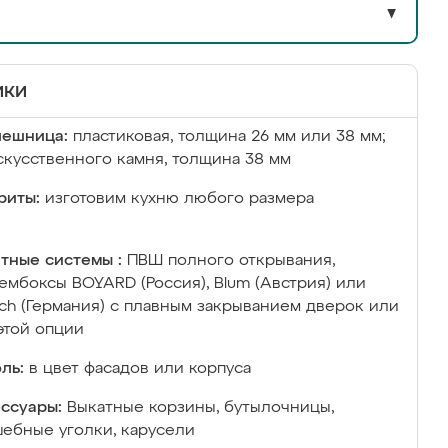
▼
ики
лешница:
пластиковая, толщина 26 мм или 38 мм;
скусственного камня, толщина 38 мм
риты:
изготовим кухню любого размера
тные системы :
ПВШ полного открывания,
ембоксы BOYARD (Россия), Blum (Австрия) или
ich (Германия) с плавным закрыванием дверок или
этой опции
ль:
в цвет фасадов или корпуса
ссуары:
Выкатные корзины, бутылочницы,
ебные уголки, карусели