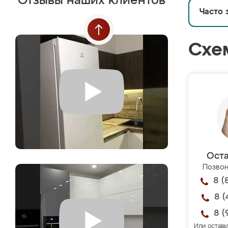
Отзывы наших клиентов
Часто 
Схе
Оста
Позвон
8 (
8 (
8 (
Или оставь