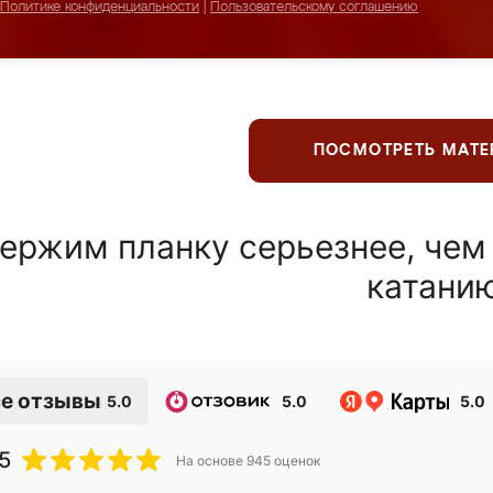
Политике конфиденциальности
|
Пользовательскому соглашению
ПОСМОТРЕТЬ МАТ
ержим планку серьезнее, чем
катани
е отзывы
5.0
5.0
5.0
5
На основе
945
оценок