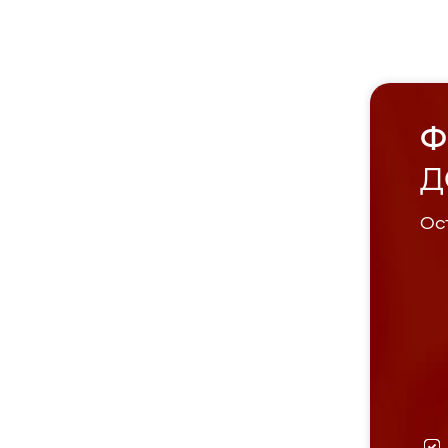
Ф
Д
Ост