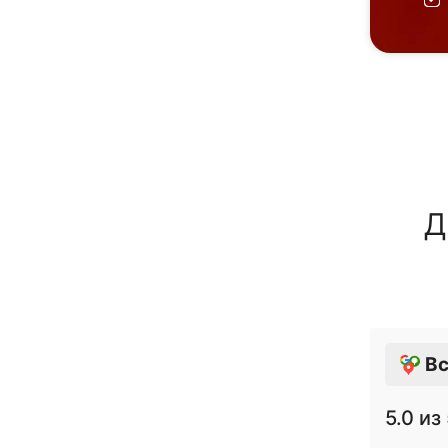
Д
Вс
5.0
из 