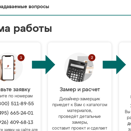
задаваемые вопросы
ма работы
вьте заявку
Замер и расчет
ите по номерам
Дизайнер-замерщик
800) 511-89-55
приедет к Вам с каталогом
материалов,
Вы
495) 665-24-01
проведёт детальные
р
926) 409-68-13
замеры,
д
составит проект и сделает
з
те заявку на сайте для