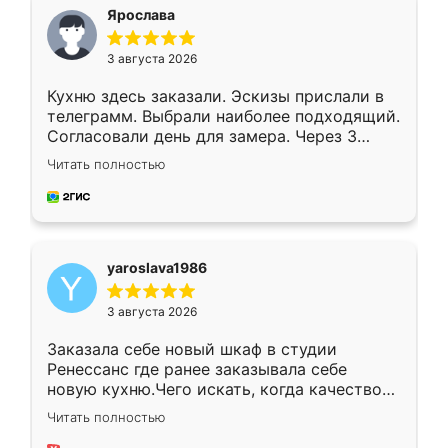
я хотела.
Ярослава
3 августа 2026
Кухню здесь заказали. Эскизы прислали в
телеграмм. Выбрали наиболее подходящий.
Согласовали день для замера. Через 3
недели кухня была уже готова. Остались
Читать полностью
довольны работой. Спасибо Ренессанс
мебель за качественную работу!
yaroslava1986
3 августа 2026
Заказала себе новый шкаф в студии
Ренессанс где ранее заказывала себе
новую кухню.Чего искать, когда качеством
вполне довольна. Служит кухня уже почти
Читать полностью
два года, нареканий нет.