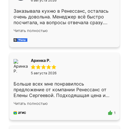
6 августа 2026
мебели буду заказывать только здесь.
Заказывала кухню в Ренессанс, осталась
очень довольна. Менеджер всё быстро
посчитала, на вопросы отвечала сразу.
Замерщик приехал в субботу, подошёл к
Читать полностью
делу со всей ответственностью. Собрали
за день, ребята работали аккуратно, даже
пыли почти не было. Качество отличное,
ящики ходят плавно, ничего не скрипит.
Всё подошло как влитое.
Аринка Р.
5 августа 2026
Больше всех мне понравилось
предложение от компании Ренессанс от
Елены Сергеевой. Подходяшщая цена и
короткие сроки изготовления. Приехавший
Читать полностью
для замера сотрудник Владислав
предложил по моему эскизу самый
1
подходящий вариант шкафа. Немного его
видоизменил, получилось даже лучше, чем