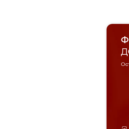
Ф
Д
Ост