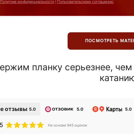
Политике конфиденциальности
|
Пользовательскому соглашению
ПОСМОТРЕТЬ МАТ
ержим планку серьезнее, чем
катани
е отзывы
5.0
5.0
5.0
5
На основе
945
оценок