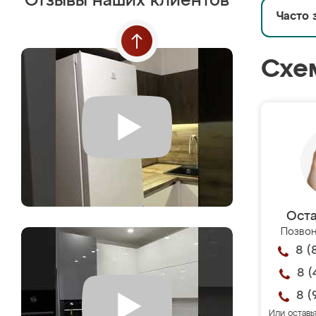
Отзывы наших клиентов
Часто 
Схе
Оста
Позвон
8 (
8 (
8 (
Или оставь