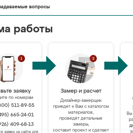
задаваемые вопросы
ма работы
вьте заявку
Замер и расчет
ите по номерам
Дизайнер-замерщик
800) 511-89-55
приедет к Вам с каталогом
материалов,
Вы
495) 665-24-01
проведёт детальные
р
926) 409-68-13
замеры,
д
составит проект и сделает
з
те заявку на сайте для