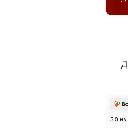
Д
Вс
5.0
из 