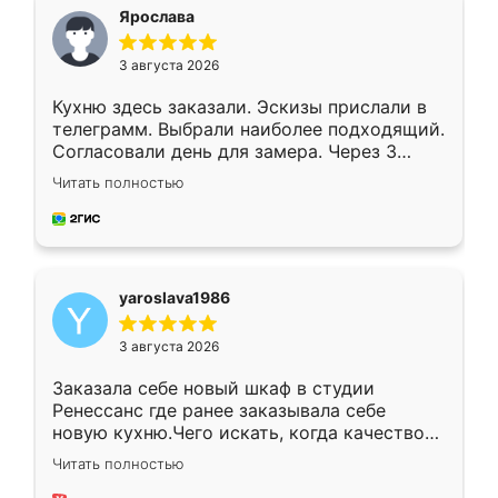
я хотела.
Ярослава
3 августа 2026
Кухню здесь заказали. Эскизы прислали в
телеграмм. Выбрали наиболее подходящий.
Согласовали день для замера. Через 3
недели кухня была уже готова. Остались
Читать полностью
довольны работой. Спасибо Ренессанс
мебель за качественную работу!
yaroslava1986
3 августа 2026
Заказала себе новый шкаф в студии
Ренессанс где ранее заказывала себе
новую кухню.Чего искать, когда качеством
вполне довольна. Служит кухня уже почти
Читать полностью
два года, нареканий нет.