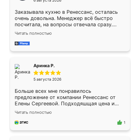
6 августа 2026
мебели буду заказывать только здесь.
Заказывала кухню в Ренессанс, осталась
очень довольна. Менеджер всё быстро
посчитала, на вопросы отвечала сразу.
Замерщик приехал в субботу, подошёл к
Читать полностью
делу со всей ответственностью. Собрали
за день, ребята работали аккуратно, даже
пыли почти не было. Качество отличное,
ящики ходят плавно, ничего не скрипит.
Всё подошло как влитое.
Аринка Р.
5 августа 2026
Больше всех мне понравилось
предложение от компании Ренессанс от
Елены Сергеевой. Подходяшщая цена и
короткие сроки изготовления. Приехавший
Читать полностью
для замера сотрудник Владислав
предложил по моему эскизу самый
1
подходящий вариант шкафа. Немного его
видоизменил, получилось даже лучше, чем