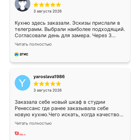
3 августа 2026
Кухню здесь заказали. Эскизы прислали в
телеграмм. Выбрали наиболее подходящий.
Согласовали день для замера. Через 3
недели кухня была уже готова. Остались
Читать полностью
довольны работой. Спасибо Ренессанс
мебель за качественную работу!
yaroslava1986
3 августа 2026
Заказала себе новый шкаф в студии
Ренессанс где ранее заказывала себе
новую кухню.Чего искать, когда качеством
вполне довольна. Служит кухня уже почти
Читать полностью
два года, нареканий нет.