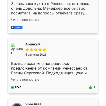
Заказывала кухню в Ренессанс, осталась
очень довольна. Менеджер всё быстро
посчитала, на вопросы отвечала сразу.
Замерщик приехал в субботу, подошёл к
Читать полностью
делу со всей ответственностью. Собрали
за день, ребята работали аккуратно, даже
пыли почти не было. Качество отличное,
ящики ходят плавно, ничего не скрипит.
Всё подошло как влитое.
Аринка Р.
5 августа 2026
Больше всех мне понравилось
предложение от компании Ренессанс от
Елены Сергеевой. Подходяшщая цена и
короткие сроки изготовления. Приехавший
Читать полностью
для замера сотрудник Владислав
предложил по моему эскизу самый
1
подходящий вариант шкафа. Немного его
видоизменил, получилось даже лучше, чем
я хотела.
Ярослава