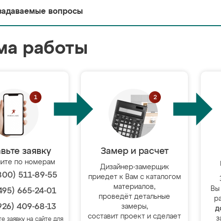
задаваемые вопросы
ма работы
вьте заявку
Замер и расчет
ите по номерам
Дизайнер-замерщик
800) 511-89-55
приедет к Вам с каталогом
материалов,
Вы
495) 665-24-01
проведёт детальные
р
926) 409-68-13
замеры,
д
составит проект и сделает
з
те заявку на сайте для