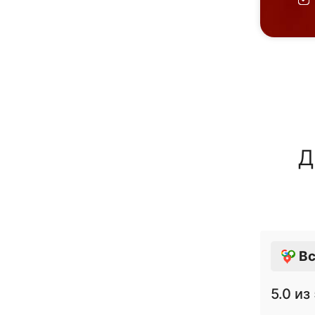
Д
Вс
5.0
из 