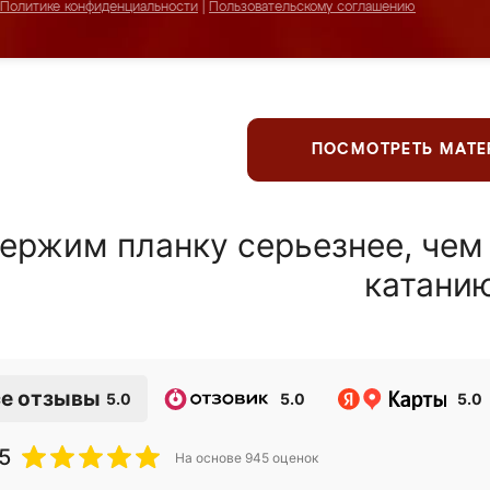
Политике конфиденциальности
|
Пользовательскому соглашению
ПОСМОТРЕТЬ МАТ
ержим планку серьезнее, чем
катани
е отзывы
5.0
5.0
5.0
5
На основе
945
оценок