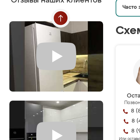
Отзывы наших клиентов
Часто 
Схе
Оста
Позвон
8 (
8 (
8 (
Или оставь