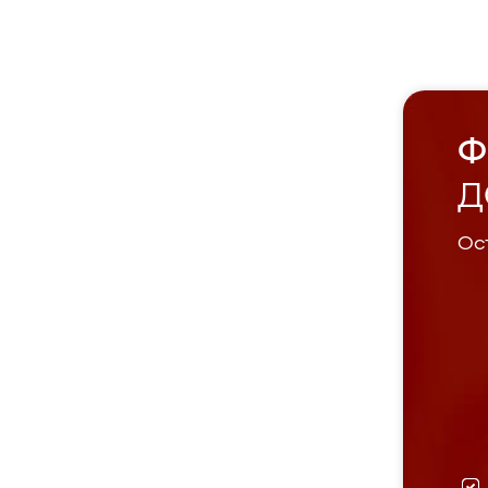
Ф
Д
Ост