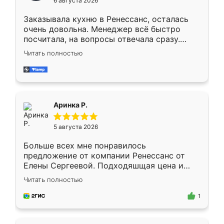
6 августа 2026
мебели буду заказывать только здесь.
Заказывала кухню в Ренессанс, осталась
очень довольна. Менеджер всё быстро
посчитала, на вопросы отвечала сразу.
Замерщик приехал в субботу, подошёл к
Читать полностью
делу со всей ответственностью. Собрали
за день, ребята работали аккуратно, даже
пыли почти не было. Качество отличное,
ящики ходят плавно, ничего не скрипит.
Всё подошло как влитое.
Аринка Р.
5 августа 2026
Больше всех мне понравилось
предложение от компании Ренессанс от
Елены Сергеевой. Подходяшщая цена и
короткие сроки изготовления. Приехавший
Читать полностью
для замера сотрудник Владислав
предложил по моему эскизу самый
1
подходящий вариант шкафа. Немного его
видоизменил, получилось даже лучше, чем