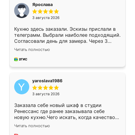
я хотела.
Ярослава
3 августа 2026
Кухню здесь заказали. Эскизы прислали в
телеграмм. Выбрали наиболее подходящий.
Согласовали день для замера. Через 3
недели кухня была уже готова. Остались
Читать полностью
довольны работой. Спасибо Ренессанс
мебель за качественную работу!
yaroslava1986
3 августа 2026
Заказала себе новый шкаф в студии
Ренессанс где ранее заказывала себе
новую кухню.Чего искать, когда качеством
вполне довольна. Служит кухня уже почти
Читать полностью
два года, нареканий нет.