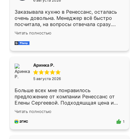
6 августа 2026
мебели буду заказывать только здесь.
Заказывала кухню в Ренессанс, осталась
очень довольна. Менеджер всё быстро
посчитала, на вопросы отвечала сразу.
Замерщик приехал в субботу, подошёл к
Читать полностью
делу со всей ответственностью. Собрали
за день, ребята работали аккуратно, даже
пыли почти не было. Качество отличное,
ящики ходят плавно, ничего не скрипит.
Всё подошло как влитое.
Аринка Р.
5 августа 2026
Больше всех мне понравилось
предложение от компании Ренессанс от
Елены Сергеевой. Подходяшщая цена и
короткие сроки изготовления. Приехавший
Читать полностью
для замера сотрудник Владислав
предложил по моему эскизу самый
1
подходящий вариант шкафа. Немного его
видоизменил, получилось даже лучше, чем