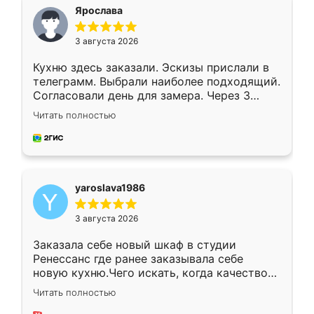
я хотела.
Ярослава
3 августа 2026
Кухню здесь заказали. Эскизы прислали в
телеграмм. Выбрали наиболее подходящий.
Согласовали день для замера. Через 3
недели кухня была уже готова. Остались
Читать полностью
довольны работой. Спасибо Ренессанс
мебель за качественную работу!
yaroslava1986
3 августа 2026
Заказала себе новый шкаф в студии
Ренессанс где ранее заказывала себе
новую кухню.Чего искать, когда качеством
вполне довольна. Служит кухня уже почти
Читать полностью
два года, нареканий нет.