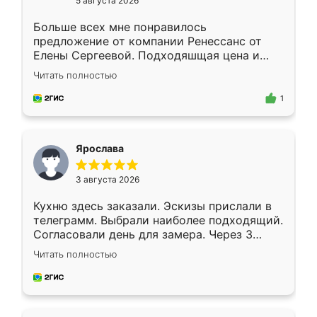
5 августа 2026
Больше всех мне понравилось
предложение от компании Ренессанс от
Елены Сергеевой. Подходяшщая цена и
короткие сроки изготовления. Приехавший
Читать полностью
для замера сотрудник Владислав
предложил по моему эскизу самый
1
подходящий вариант шкафа. Немного его
видоизменил, получилось даже лучше, чем
я хотела.
Ярослава
3 августа 2026
Кухню здесь заказали. Эскизы прислали в
телеграмм. Выбрали наиболее подходящий.
Согласовали день для замера. Через 3
недели кухня была уже готова. Остались
Читать полностью
довольны работой. Спасибо Ренессанс
мебель за качественную работу!