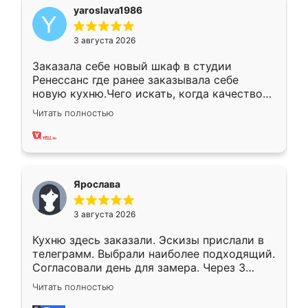
yaroslava1986
3 августа 2026
Заказала себе новый шкаф в студии
Ренессанс где ранее заказывала себе
новую кухню.Чего искать, когда качеством
вполне довольна. Служит кухня уже почти
Читать полностью
два года, нареканий нет.
Ярослава
3 августа 2026
Кухню здесь заказали. Эскизы прислали в
телеграмм. Выбрали наиболее подходящий.
Согласовали день для замера. Через 3
недели кухня была уже готова. Остались
Читать полностью
довольны работой. Спасибо Ренессанс