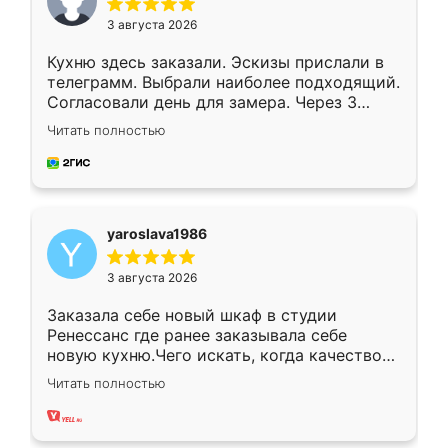
3 августа 2026
Кухню здесь заказали. Эскизы прислали в
телеграмм. Выбрали наиболее подходящий.
Согласовали день для замера. Через 3
недели кухня была уже готова. Остались
Читать полностью
довольны работой. Спасибо Ренессанс
мебель за качественную работу!
yaroslava1986
3 августа 2026
Заказала себе новый шкаф в студии
Ренессанс где ранее заказывала себе
новую кухню.Чего искать, когда качеством
вполне довольна. Служит кухня уже почти
Читать полностью
два года, нареканий нет.