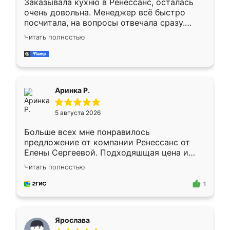
Заказывала кухню в Ренессанс, осталась
очень довольна. Менеджер всё быстро
посчитала, на вопросы отвечала сразу.
Замерщик приехал в субботу, подошёл к
Читать полностью
делу со всей ответственностью. Собрали
за день, ребята работали аккуратно, даже
пыли почти не было. Качество отличное,
ящики ходят плавно, ничего не скрипит.
Всё подошло как влитое.
Аринка Р.
5 августа 2026
Больше всех мне понравилось
предложение от компании Ренессанс от
Елены Сергеевой. Подходяшщая цена и
короткие сроки изготовления. Приехавший
Читать полностью
для замера сотрудник Владислав
предложил по моему эскизу самый
1
подходящий вариант шкафа. Немного его
видоизменил, получилось даже лучше, чем
я хотела.
Ярослава