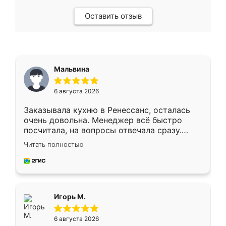
Оставить отзыв
Мальвина
6 августа 2026
Заказывала кухню в Ренессанс, осталась
очень довольна. Менеджер всё быстро
посчитала, на вопросы отвечала сразу.
Замерщик приехал в субботу, подошёл к
Читать полностью
делу со всей ответственностью. Собрали
за день, ребята работали аккуратно, даже
пыли почти не было. Качество отличное,
ящики ходят плавно, ничего не скрипит.
Всё подошло как влитое.
Игорь М.
6 августа 2026