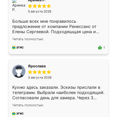
5 августа 2026
Больше всех мне понравилось
предложение от компании Ренессанс от
Елены Сергеевой. Подходяшщая цена и
короткие сроки изготовления. Приехавший
Читать полностью
для замера сотрудник Владислав
предложил по моему эскизу самый
1
подходящий вариант шкафа. Немного его
видоизменил, получилось даже лучше, чем
я хотела.
Ярослава
3 августа 2026
Кухню здесь заказали. Эскизы прислали в
телеграмм. Выбрали наиболее подходящий.
Согласовали день для замера. Через 3
недели кухня была уже готова. Остались
Читать полностью
довольны работой. Спасибо Ренессанс
мебель за качественную работу!