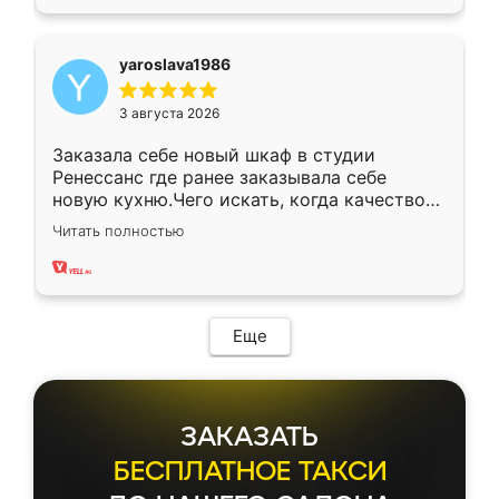
yaroslava1986
3 августа 2026
Заказала себе новый шкаф в студии
Ренессанс где ранее заказывала себе
новую кухню.Чего искать, когда качеством
вполне довольна. Служит кухня уже почти
Читать полностью
два года, нареканий нет.
Еще
ЗАКАЗАТЬ
БЕСПЛАТНОЕ ТАКСИ