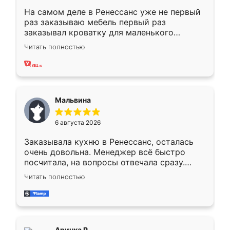
На самом деле в Ренессанс уже не первый
раз заказываю мебель первый раз
заказывал кроватку для маленького
ребёнка при его рождении ,во второй раз
Читать полностью
заказал шкаф-купе. По качеству очень
хорошее сборка достаточно быстрая,
также адекватные цены. До этого
сравнивал с разными конкурентами в этом
сегменте ,выбор у конкурентов куда
Мальвина
меньше, здесь же он более разнообразный.
Мне нравится ,если что-то потребуется из
6 августа 2026
мебели буду заказывать только здесь.
Заказывала кухню в Ренессанс, осталась
очень довольна. Менеджер всё быстро
посчитала, на вопросы отвечала сразу.
Замерщик приехал в субботу, подошёл к
Читать полностью
делу со всей ответственностью. Собрали
за день, ребята работали аккуратно, даже
пыли почти не было. Качество отличное,
ящики ходят плавно, ничего не скрипит.
Всё подошло как влитое.
Аринка Р.