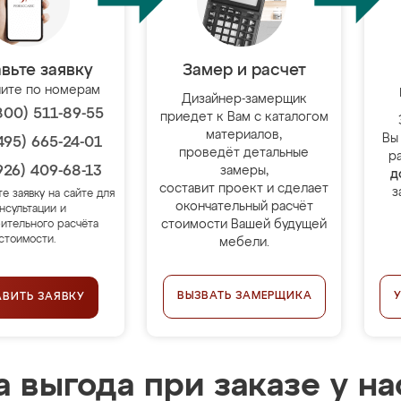
вьте заявку
Замер и расчет
ите по номерам
Дизайнер-замерщик
800) 511-89-55
приедет к Вам с каталогом
материалов,
Вы
495) 665-24-01
проведёт детальные
р
926) 409-68-13
замеры,
д
составит проект и сделает
з
те заявку на сайте для
окончательный расчёт
нсультации и
стоимости Вашей будущей
ительного расчёта
стоимости.
мебели.
ВЫЗВАТЬ ЗАМЕРЩИКА
АВИТЬ ЗАЯВКУ
 выгода при заказе у на