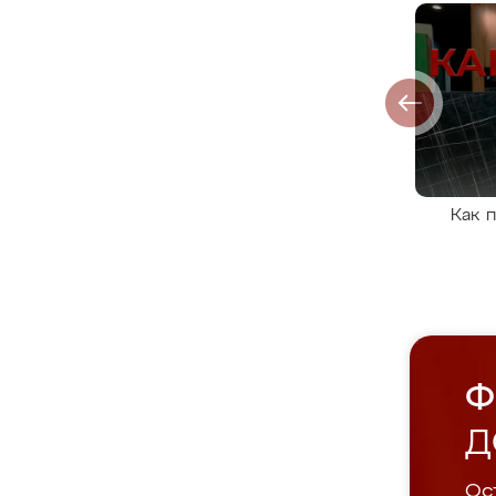
Как 
Ф
Д
Ост