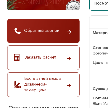
Посмот
Обратный звонок
Матери
Стенова
фотопе
Заказать расчёт
Цвет:
н
Бесплатный вызов
дизайнера-
Сушка д
замерщика
Подъем
Blum (А