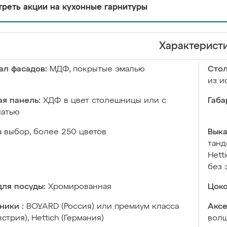
реть акции на кухонные гарнитуры
Характерист
ал фасадов:
МДФ, покрытые эмалью
Сто
из и
я панель:
ХДФ в цвет столешницы или с
Габа
чатью
а выбор, более 250 цветов
Выка
танд
Hett
без 
ля посуды:
Хромированная
Цоко
ники :
BOYARD (Россия) или премиум класса
Аксе
встрия), Hettich (Германия)
волш