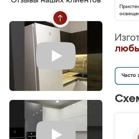
Отзывы наших клиентов
Пристен
освеще
Изго
любы
Часто 
Схе