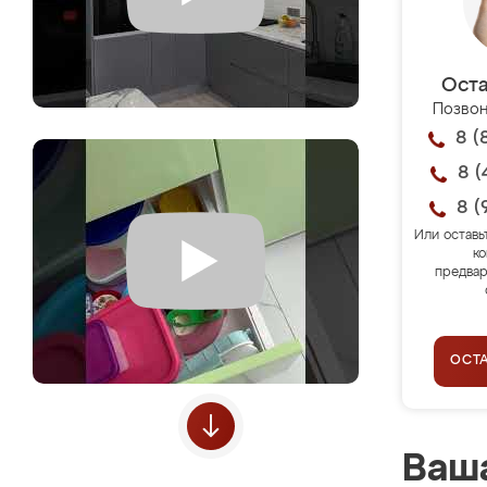
Оста
Позвон
8 (
8 (
8 (
Или оставь
ко
предвар
ОСТ
Ваша