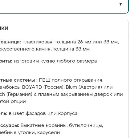
▼
ики
лешница:
пластиковая, толщина 26 мм или 38 мм;
скусственного камня, толщина 38 мм
риты:
изготовим кухню любого размера
тные системы :
ПВШ полного открывания,
ембоксы BOYARD (Россия), Blum (Австрия) или
ich (Германия) с плавным закрыванием дверок или
этой опции
ль:
в цвет фасадов или корпуса
ссуары:
Выкатные корзины, бутылочницы,
ебные уголки, карусели