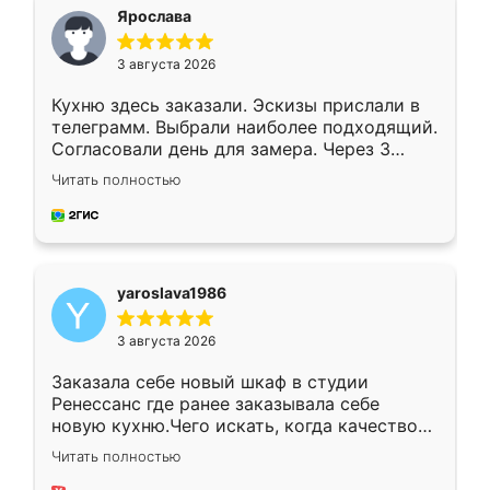
я хотела.
Ярослава
3 августа 2026
Кухню здесь заказали. Эскизы прислали в
телеграмм. Выбрали наиболее подходящий.
Согласовали день для замера. Через 3
недели кухня была уже готова. Остались
Читать полностью
довольны работой. Спасибо Ренессанс
мебель за качественную работу!
yaroslava1986
3 августа 2026
Заказала себе новый шкаф в студии
Ренессанс где ранее заказывала себе
новую кухню.Чего искать, когда качеством
вполне довольна. Служит кухня уже почти
Читать полностью
два года, нареканий нет.