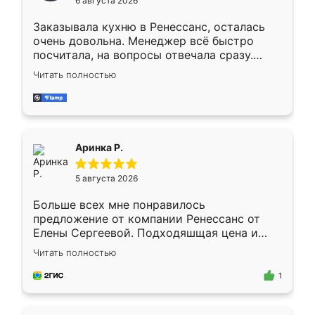
6 августа 2026
мебели буду заказывать только здесь.
Заказывала кухню в Ренессанс, осталась
очень довольна. Менеджер всё быстро
посчитала, на вопросы отвечала сразу.
Замерщик приехал в субботу, подошёл к
Читать полностью
делу со всей ответственностью. Собрали
за день, ребята работали аккуратно, даже
пыли почти не было. Качество отличное,
ящики ходят плавно, ничего не скрипит.
Всё подошло как влитое.
Аринка Р.
5 августа 2026
Больше всех мне понравилось
предложение от компании Ренессанс от
Елены Сергеевой. Подходяшщая цена и
короткие сроки изготовления. Приехавший
Читать полностью
для замера сотрудник Владислав
предложил по моему эскизу самый
1
подходящий вариант шкафа. Немного его
видоизменил, получилось даже лучше, чем