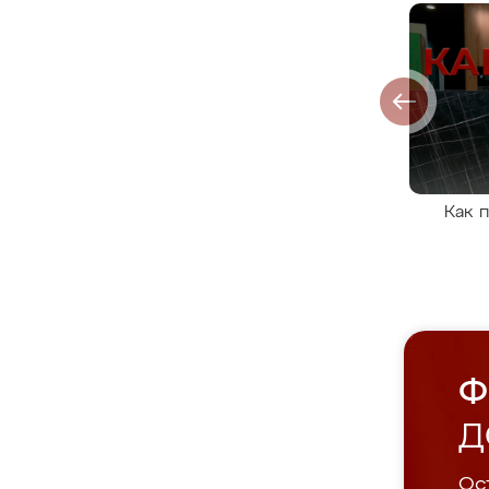
Как 
Ф
Д
Ост