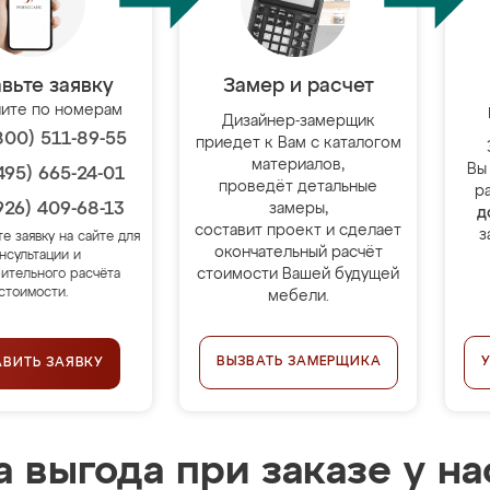
вьте заявку
Замер и расчет
ите по номерам
Дизайнер-замерщик
800) 511-89-55
приедет к Вам с каталогом
материалов,
Вы
495) 665-24-01
проведёт детальные
р
926) 409-68-13
замеры,
д
составит проект и сделает
з
те заявку на сайте для
окончательный расчёт
нсультации и
стоимости Вашей будущей
ительного расчёта
стоимости.
мебели.
ВЫЗВАТЬ ЗАМЕРЩИКА
АВИТЬ ЗАЯВКУ
 выгода при заказе у на