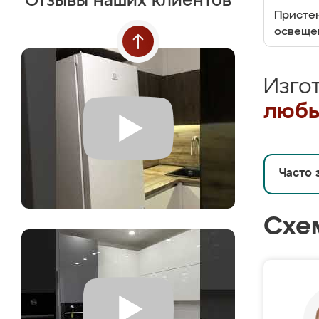
Отзывы наших клиентов
Пристен
освеще
Изго
любы
Часто 
Схе