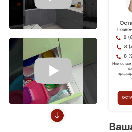
Оста
Позвон
8 (
8 (
8 (
Или оставь
ко
предвар
ОСТ
Ваша