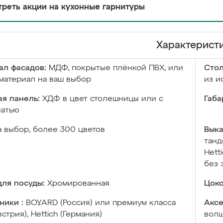
реть акции на кухонные гарнитуры
Характерист
ал фасадов:
МДФ, покрытые плёнкой ПВХ, или
Сто
материал на ваш выбор
из и
я панель:
ХДФ в цвет столешницы или с
Габа
чатью
а выбор, более 300 цветов
Выка
танд
Hett
без 
ля посуды:
Хромированная
Цоко
ники :
BOYARD (Россия) или премиум класса
Аксе
встрия), Hettich (Германия)
волш