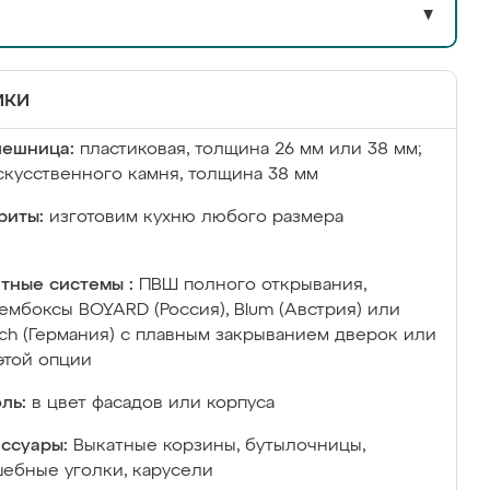
▼
ики
лешница:
пластиковая, толщина 26 мм или 38 мм;
скусственного камня, толщина 38 мм
риты:
изготовим кухню любого размера
тные системы :
ПВШ полного открывания,
ембоксы BOYARD (Россия), Blum (Австрия) или
ich (Германия) с плавным закрыванием дверок или
этой опции
ль:
в цвет фасадов или корпуса
ссуары:
Выкатные корзины, бутылочницы,
ебные уголки, карусели